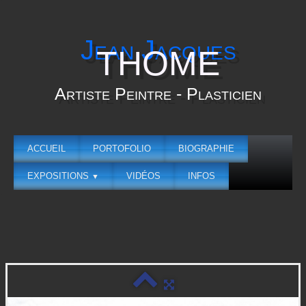
Jean Jacques
THOME
Artiste Peintre - Plasticien
ACCUEIL
PORTOFOLIO
BIOGRAPHIE
EXPOSITIONS
VIDÉOS
INFOS
▼