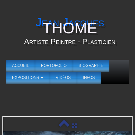
Jean Jacques
THOME
Artiste Peintre - Plasticien
ACCUEIL
PORTOFOLIO
BIOGRAPHIE
EXPOSITIONS
VIDÉOS
INFOS
▼