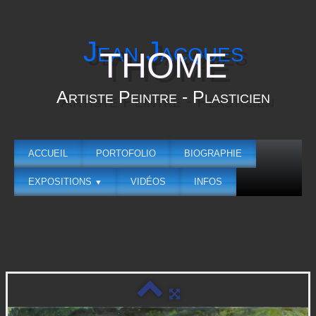
Jean Jacques
THOME
Artiste Peintre - Plasticien
ACCUEIL
PORTOFOLIO
BIOGRAPHIE
EXPOSITIONS
VIDÉOS
INFOS
▼