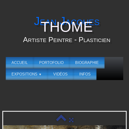
Jean Jacques
THOME
Artiste Peintre - Plasticien
ACCUEIL
PORTOFOLIO
BIOGRAPHIE
EXPOSITIONS
VIDÉOS
INFOS
▼